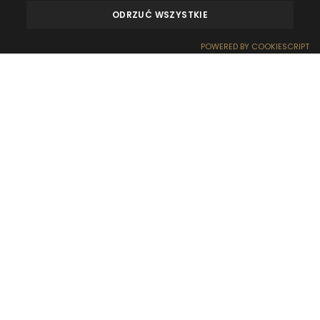
ODRZUĆ WSZYSTKIE
OPINIE
KONTAKT
POWERED BY COOKIESCRIPT
REZERWACJA
RECEPCJA
DOJAZD
OFERTY
EFEKT WOW