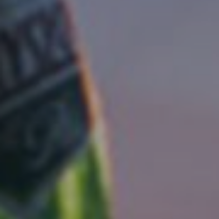
LODGES
C