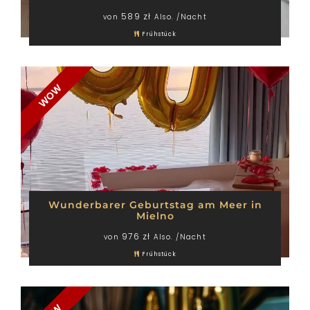
589 zł
von
Also. /Nacht
Frühstück
WOW
Wunderbarer Geburtstag am Meer in
Mielno
976 zł
von
Also. /Nacht
Frühstück