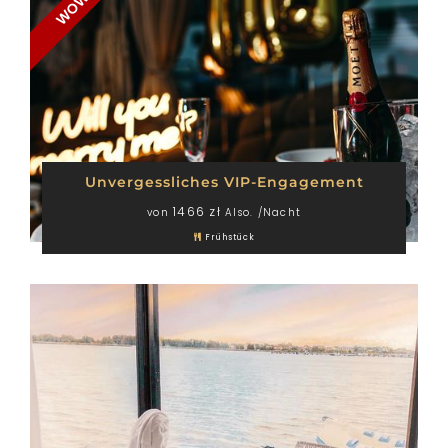
WOW
Unvergessliches VIP-Engagement
1466 zł
von
Also. /Nacht
Frühstück
LODGES
CATERING