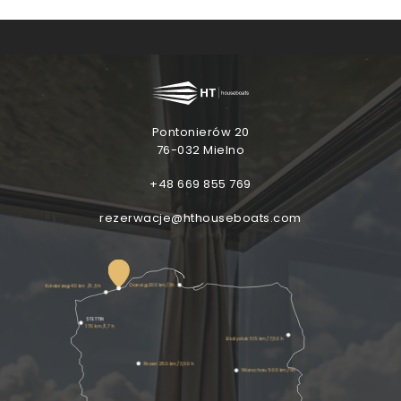
KAUFE EINEN
MIT KINDERN
HUND
WOW-EFFEKT
GUTSCHEIN
Pontonierów 20
76-032 Mielno
+48 669 855 769
rezerwacje@hthouseboats.com
Danzig 200 km/3h
Kołobrzeg 40 km /0 ,5h
STETTIN
170 km/1,7 h
Bialystok 615 km/7,50 h
Posen 250 km/3,60 h
Warschau 500 km/6h