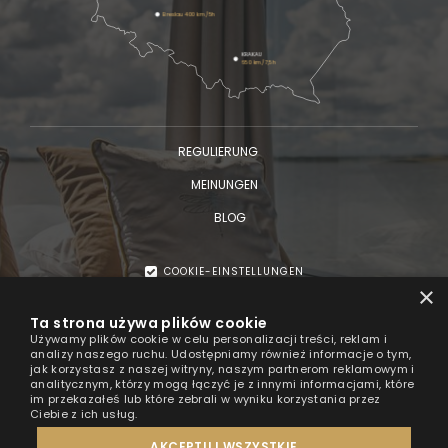
Breslau 400 km/5h
KRAKAU
650 km/7,5h
REGULIERUNG
MEINUNGEN
BLOG
COOKIE-EINSTELLUNGEN
×
© 2026
Ta strona używa plików cookie
HT Houseboats
Używamy plików cookie w celu personalizacji treści, reklam i
analizy naszego ruchu. Udostępniamy również informacje o tym,
jak korzystasz z naszej witryny, naszym partnerom reklamowym i
analitycznym, którzy mogą łączyć je z innymi informacjami, które
im przekazałeś lub które zebrali w wyniku korzystania przez
Ciebie z ich usług.
Powered by
ZUU
WORKS
AKCEPTUJ WSZYSTKIE