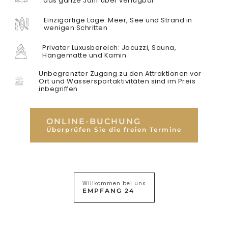
das ganze Jahr über verfügbar
Einzigartige Lage: Meer, See und Strand in
wenigen Schritten
Privater Luxusbereich: Jacuzzi, Sauna,
Hängematte und Kamin
Unbegrenzter Zugang zu den Attraktionen vor
Ort und Wassersportaktivitäten sind im Preis
inbegriffen
AUFLISTUNGEN
BILDERGALERIE
ONLINE-BUCHUNG
Überprüfen Sie die freien Termine
Willkommen bei uns
EMPFANG 24
AUFENTHALT
BLEIB BEI DEM