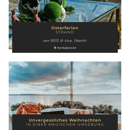
Osterferien
STRAND
600 zł
von
Also. /Nacht
Halbpension
WOW-EFFEKT
ATTRAKTIONEN
Unvergessliches Weihnachten
IN EINER MAGISCHEN UMGEBUNG