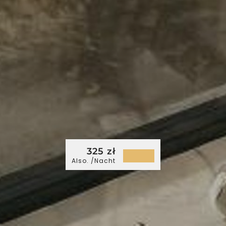
325 zł
Also. /Nacht