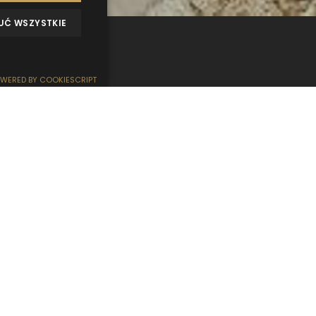
UĆ WSZYSTKIE
DERGALERIE
MEINUNG
WERED BY COOKIESCRIPT
e Küstenstadt für alle. Einerseits wird es die
e genannt, andererseits finden hier Menschen
vom Planen suchen. So ist Mielno, wo viele A
zum Greifen nah sind. Ideale Stadt für einen
allem, wenn Sie sich für HT-Hausboote auf 
 beinhaltet