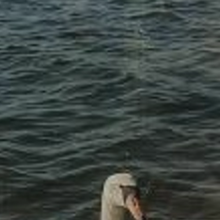
LODGES
C