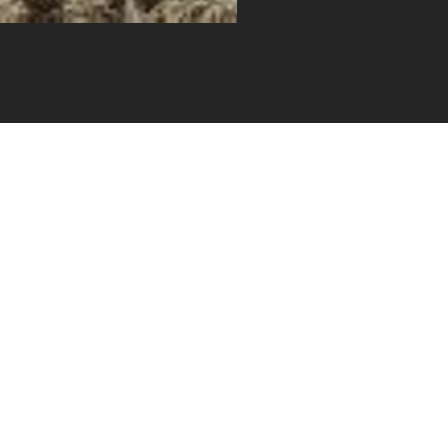
EN
KONTAKT
 Hauptstadt
, die Ruhe
ttraktionen
 Urlaub in
dem Wasser