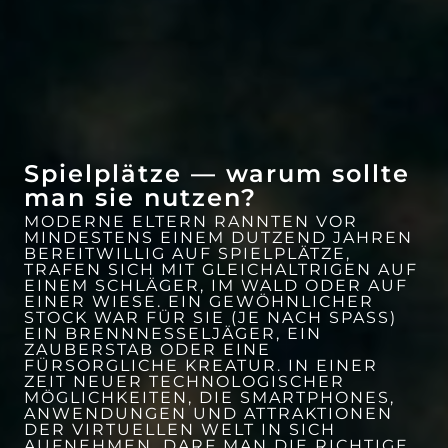
Spielplätze — warum sollte
man sie nutzen?
MODERNE ELTERN RANNTEN VOR
MINDESTENS EINEM DUTZEND JAHREN
BEREITWILLIG AUF SPIELPLÄTZE,
WOW-EFFEKT
ATTRAKTIONEN
TRAFEN SICH MIT GLEICHALTRIGEN AUF
EINEM SCHLÄGER, IM WALD ODER AUF
EINER WIESE. EIN GEWÖHNLICHER
STOCK WAR FÜR SIE (JE NACH SPASS) E
IN BRENNNESSELJÄGER, EIN Z
AUBERSTAB ODER EINE F
ÜRSORGLICHE KREATUR. IN EINER Z
EIT NEUER TECHNOLOGISCHER M
ÖGLICHKEITEN, DIE SMARTPHONES, A
NWENDUNGEN UND ATTRAKTIONEN D
ER VIRTUELLEN WELT IN SICH A
UFNEHMEN, DARF MAN DIE RICHTIGE D