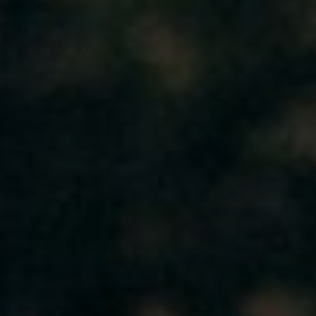
LODGES
CATERING