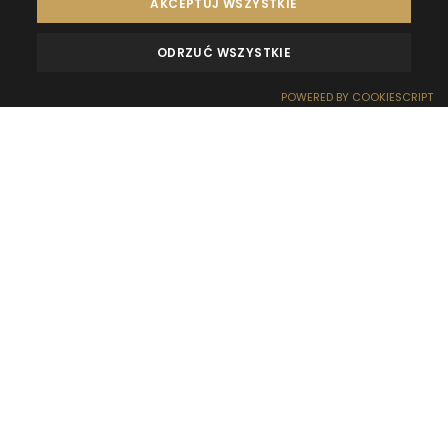
AKCEPTUJ WSZYSTKIE
ODRZUĆ WSZYSTKIE
MEINUNGEN
KONTAKT
POWERED BY COOKIESCRIPT
RESERVIERUNG
EMPFANG
ANFAHRT
SONDERANGEBOTE
WOW-EFFEKT
An der Ostsee ohne Menschenmassen und Trubel zu
entspannen, scheint unwahrscheinlich. Zum Glück
können wir den Charme von Stränden und
Küstenlandschaften auch in einer entspannten
Atmosphäre genießen. Schließlich gibt es auf über
770 km Küste mehr Dörfer als die bekannten Dörfer
Władysławowo, Kołobrzeg oder Łeba. Wir sagen Ihnen,
wo es sich lohnt, den Charme der Strände voll
auszunutzen.