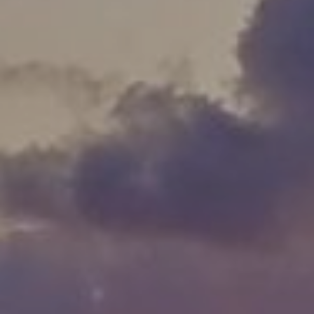
LODGES
CATERING