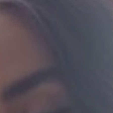
LODGES
CATERING