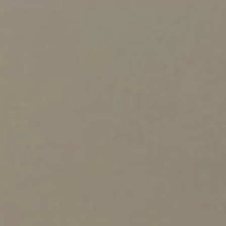
LODGES
CATERING