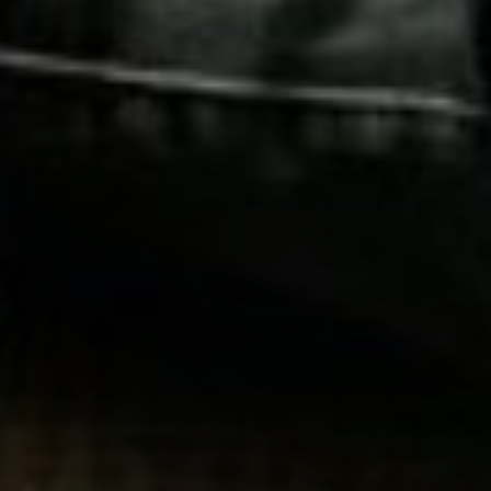
LODGES
CATERING