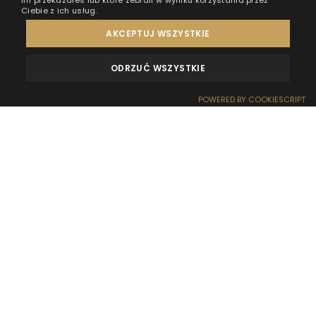
im przekazałeś lub które zebrali w wyniku korzystania przez
Ciebie z ich usług.
AKCEPTUJ WSZYSTKIE
ODRZUĆ WSZYSTKIE
MEINUNGEN
KONTAKT
POWERED BY COOKIESCRIPT
RESERVIERUNG
EMPFANG
ANFAHRT
SONDERANGEBOTE
WOW-EFFEKT
Ein Familienaufenthalt in Ferienhäusern auf dem
Wasser von HT Houseboats wird in jedem Haushalt
viele positive Emotionen auslösen. Lächeln und gute
Laune werden Sie auch bei Brettspielen begleiten.
Was lohnt es sich, auf der Auswärtsreise zu spielen?
Diese Frage beantworten wir mit unserer
Zusammenstellung süchtig machender und
praktischer Brettspiele. Bereit, einen
Familienmarathon zu starten? Hier fangen wir an!