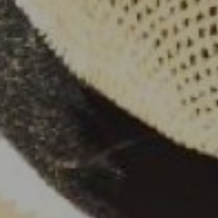
LODGES
C