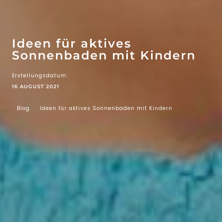
WOW-EFFEKT
ATTRAKTIONEN
Ideen für aktives
Sonnenbaden mit Kindern
Erstellungsdatum:
16 AUGUST 2021
Blog
Ideen für aktives Sonnenbaden mit Kindern