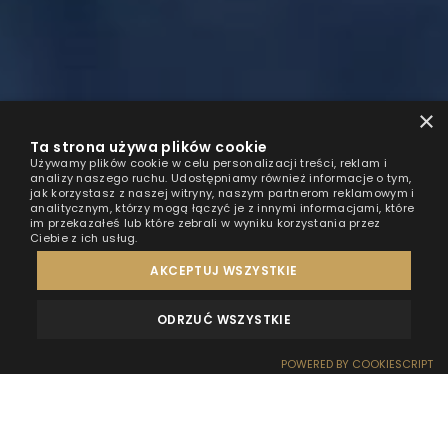
×
Ta strona używa plików cookie
Używamy plików cookie w celu personalizacji treści, reklam i
analizy naszego ruchu. Udostępniamy również informacje o tym,
jak korzystasz z naszej witryny, naszym partnerom reklamowym i
analitycznym, którzy mogą łączyć je z innymi informacjami, które
im przekazałeś lub które zebrali w wyniku korzystania przez
Ciebie z ich usług.
AKCEPTUJ WSZYSTKIE
ODRZUĆ WSZYSTKIE
MEINUNGEN
KONTAKT
POWERED BY COOKIESCRIPT
RESERVIERUNG
EMPFANG
ANFAHRT
SONDERANGEBOTE
WOW-EFFEKT