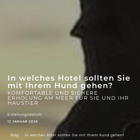
WOW-EFFEKT
ATTRAKTIONEN
In welches Hotel sollten Sie
mit Ihrem Hund gehen?
KOMFORTABLE UND SICHERE
ERHOLUNG AM MEER FÜR SIE UND IHR
HAUSTIER
Erstellungsdatum:
12 JANUAR 2026
Blog
In welches Hotel sollten Sie mit Ihrem Hund gehen?