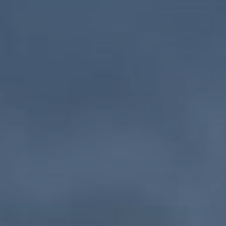
LODGES
CATERING