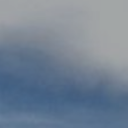
LODGES
CATERING