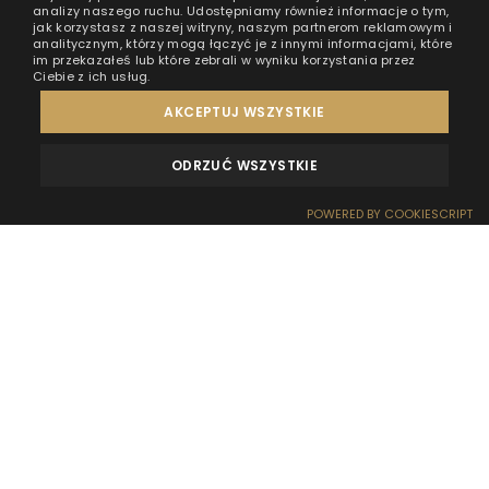
analizy naszego ruchu. Udostępniamy również informacje o tym,
jak korzystasz z naszej witryny, naszym partnerom reklamowym i
analitycznym, którzy mogą łączyć je z innymi informacjami, które
im przekazałeś lub które zebrali w wyniku korzystania przez
Ciebie z ich usług.
AKCEPTUJ WSZYSTKIE
ODRZUĆ WSZYSTKIE
MEINUNGEN
KONTAKT
POWERED BY COOKIESCRIPT
RESERVIERUNG
EMPFANG
ANFAHRT
SONDERANGEBOTE
WOW-EFFEKT
Meditation ist eine Art Dusche für den Geist — sie
erfrischt, reinigt, entspannt und bringt die Gedanken
wieder auf den richtigen Weg. Gerade heutzutage, wo
in unseren Köpfen ein hektisches Rennen von
Gedanken und Sorgen stattfindet, ist die Zeit, die wir
mit uns selbst verbringen, sogar von unschätzbarem
Wert. Leider mögen die Anfänge der Meditation für
viele Menschen sehr schwierig und manchmal sogar