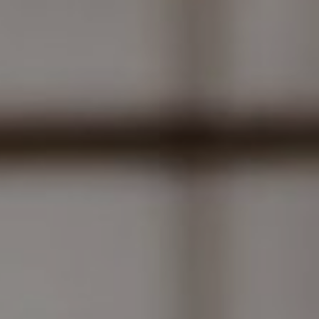
LODGES
CATERING