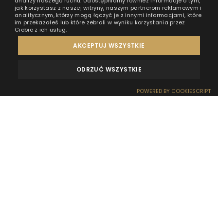
analizy naszego ruchu. Udostępniamy również informacje o tym,
jak korzystasz z naszej witryny, naszym partnerom reklamowym i
analitycznym, którzy mogą łączyć je z innymi informacjami, które
im przekazałeś lub które zebrali w wyniku korzystania przez
Ciebie z ich usług.
AKCEPTUJ WSZYSTKIE
ODRZUĆ WSZYSTKIE
MEINUNGEN
KONTAKT
POWERED BY COOKIESCRIPT
RESERVIERUNG
EMPFANG
ANFAHRT
SONDERANGEBOTE
WOW-EFFEKT
Frühjahrsputz, obligatorisches Fensterputzen,
Weihnachtsgebäck, Besuch und Empfang von Gästen
— statt einer solchen Tradition möchten Sie an Ostern
auch lieber ein wenig entspannen? Weihnachten zu
zweit verbringen? Frühling und Sonnenuntergänge am
Meer fördern Aufregung und Gefühle, und Ostern ist
endlich (um es ein bisschen pathetisch und bildlich
auszudrücken) das Fest der Auferstehung der Liebe.
Warum also nicht auf eine romantische Reise zu zweit