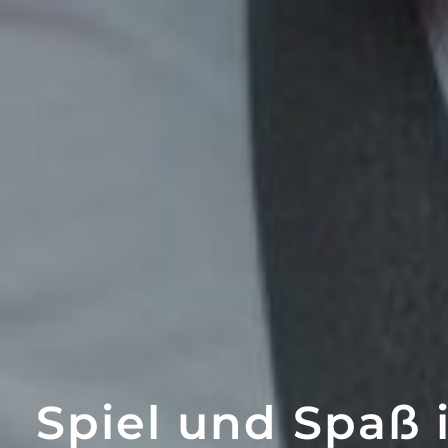
LODGES
C
Spiel und Spaß