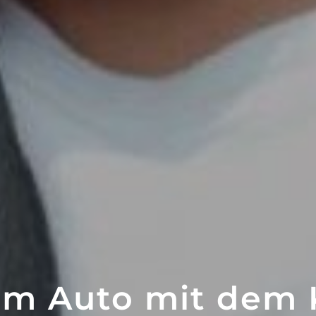
ATERING
WOW-EFF
 im Auto mit dem 