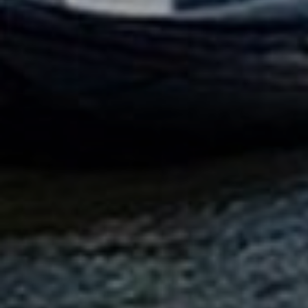
LODGES
C