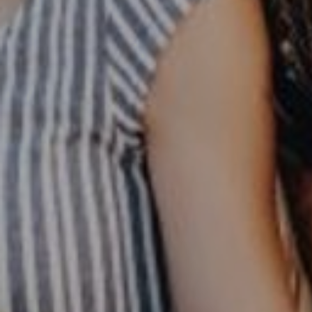
LODGES
C