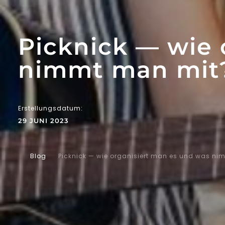
Picknick — wie 
nimmt man mit
Erstellungsdatum:
29 JUNI 2023
Blog
Picknick — wie organisiert man es und was n