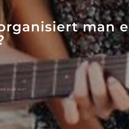
organisiert man 
?
immt man mit?