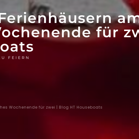
n Ferienhäusern a
ochenende für z
oats
ZU FEIERN
hes Wochenende für zwei | Blog HT Houseboats