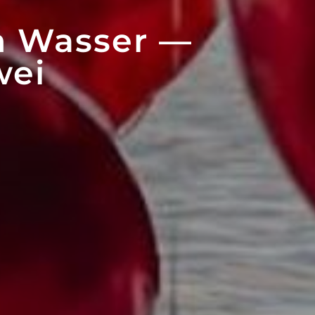
m Wasser —
wei