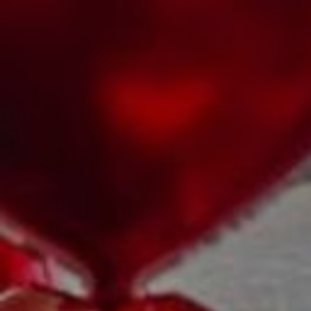
LODGES
C