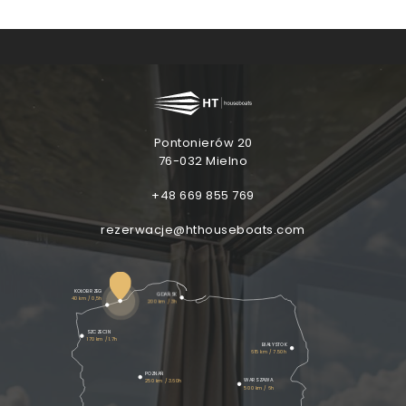
POBYT Z
DZIEĆMI
POBYT Z PSEM
EFEKT
WOW
KUP VOUCHER
EFEKT
WOW
ATRAKCJE
Pontonierów 20
76-032 Mielno
+48 669 855 769
rezerwacje@hthouseboats.com
KOŁOBRZEG
GDAŃSK
40 km / 0,5h
200 km / 3h
SZCZECIN
170 km / 1.7h
BIAŁYSTOK
615 km / 7.50h
POZNAŃ
WARSZAWA
250 km / 3.60h
500 km / 6h