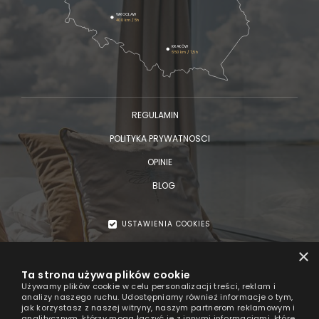
WROCŁAW
400 km / 5h
KRAKÓW
650 km / 7,5h
OFERTY
GALERIA
REGULAMIN
POLITYKA PRYWATNOSCI
OPINIE
BLOG
USTAWIENIA COOKIES
© 2026
×
HT Houseboats
Ta strona używa plików cookie
luksusowe domki na wodzie nad morzem
Używamy plików cookie w celu personalizacji treści, reklam i
analizy naszego ruchu. Udostępniamy również informacje o tym,
jak korzystasz z naszej witryny, naszym partnerom reklamowym i
analitycznym, którzy mogą łączyć je z innymi informacjami, które