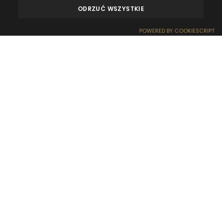
ODRZUĆ WSZYSTKIE
OPINIE
KONTAKT
POWERED BY COOKIESCRIPT
REZERWACJA
RECEPCJA
DOJAZD
OFERTY
EFEKT WOW