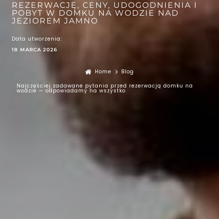
REZERWACJĘ, CENY, UDOGODNIENIA I
POBYT W DOMKU NA WODZIE NAD
JEZIOREM JAMNO
Data utworzenia:
18 MARCA 2026
Home
Blog
Najczęściej zadawane pytania przed rezerwacją domku na
wodzie — odpowiadamy na wszystko