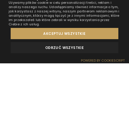
Używamy plików cookie w celu personalizacji treści, reklam i
analizy naszego ruchu. Udostępniamy również informacje o tym,
jak korzystasz z naszej witryny, naszym partnerom reklamowym i
analitycznym, którzy mogą łączyć je z innymi informacjami, które
im przekazałeś lub które zebrali w wyniku korzystania przez
Ciebie z ich usług.
AKCEPTUJ WSZYSTKIE
ODRZUĆ WSZYSTKIE
OPINIE
KONTAKT
POWERED BY COOKIESCRIPT
REZERWACJA
RECEPCJA
DOJAZD
OFERTY
EFEKT WOW
Przed rezerwacją domku na wodzie pojawia się
zazwyczaj kilka tych samych pytań – o ceny, dojazd,
zwierzęta, dostępność czy warunki pobytu.
Zebraliśmy je wszystkie w jednym miejscu i
odpowiadamy na każde z nich.