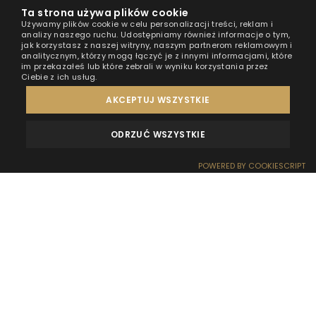
Ta strona używa plików cookie
Używamy plików cookie w celu personalizacji treści, reklam i
analizy naszego ruchu. Udostępniamy również informacje o tym,
jak korzystasz z naszej witryny, naszym partnerom reklamowym i
analitycznym, którzy mogą łączyć je z innymi informacjami, które
im przekazałeś lub które zebrali w wyniku korzystania przez
Ciebie z ich usług.
AKCEPTUJ WSZYSTKIE
ODRZUĆ WSZYSTKIE
OPINIE
KONTAKT
POWERED BY COOKIESCRIPT
Pontonierów 20
76-032 Mielno
REZERWACJA
RECEPCJA
DOJAZD
OFERTY
EFEKT WOW
+48 669 855 769
rezerwacje@hthouseboats.com