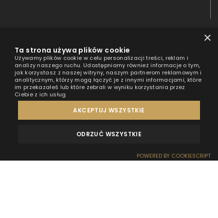
×
Ta strona używa plików cookie
Używamy plików cookie w celu personalizacji treści, reklam i
analizy naszego ruchu. Udostępniamy również informacje o tym,
jak korzystasz z naszej witryny, naszym partnerom reklamowym i
analitycznym, którzy mogą łączyć je z innymi informacjami, które
im przekazałeś lub które zebrali w wyniku korzystania przez
Ciebie z ich usług.
AKCEPTUJ WSZYSTKIE
ODRZUĆ WSZYSTKIE
RODZINNE WAKACJE Z ATRAKCJAMI
SPRAWDŹ OFERTĘ
OPINIE
KONTAKT
POWERED BY COOKIESCRIPT
HT Houseboats to miejsce stworzone z myślą o najmłodszych
Podróżnikach. Bliskość natury oraz mnóstwo atrakcji na wodzie
REZERWACJA
RECEPCJA
DOJAZD
OFERTY
EFEKT WOW
oraz pobliskim lądzie pozwolą na wspaniały odpoczynek
dla Podróżników w każdym wieku. Zobacz wszystkie atrakcje dla
dzieci przygotowane dla Ciebie i Twojej rodziny w domku na