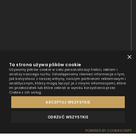
×
Ta strona używa plików cookie
Używamy plików cookie w celu personalizacji treści, reklam i
analizy naszego ruchu. Udostępniamy również informacje o tym,
jak korzystasz z naszej witryny, naszym partnerom reklamowym i
analitycznym, którzy mogą łączyć je z innymi informacjami, które
im przekazałeś lub które zebrali w wyniku korzystania przez
Ciebie z ich usług.
AKCEPTUJ WSZYSTKIE
ODRZUĆ WSZYSTKIE
REZERWACJA DOMKU
325 zł
SPRAWDŹ CENNIK
OPINIE
KONTAKT
os./noc
POWERED BY COOKIESCRIPT