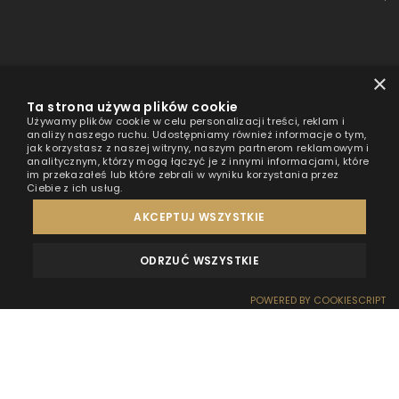
×
Ta strona używa plików cookie
Używamy plików cookie w celu personalizacji treści, reklam i
analizy naszego ruchu. Udostępniamy również informacje o tym,
jak korzystasz z naszej witryny, naszym partnerom reklamowym i
analitycznym, którzy mogą łączyć je z innymi informacjami, które
im przekazałeś lub które zebrali w wyniku korzystania przez
Ciebie z ich usług.
AKCEPTUJ WSZYSTKIE
ODRZUĆ WSZYSTKIE
OPINIE
KONTAKT
POWERED BY COOKIESCRIPT
REZERWACJA
RECEPCJA
DOJAZD
OFERTY
EFEKT WOW