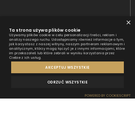
×
Ta strona używa plików cookie
Używamy plików cookie w celu personalizacji treści, reklam i
analizy naszego ruchu. Udostępniamy również informacje o tym,
jak korzystasz z naszej witryny, naszym partnerom reklamowym i
analitycznym, którzy mogą łączyć je z innymi informacjami, które
im przekazałeś lub które zebrali w wyniku korzystania przez
Ciebie z ich usług.
AKCEPTUJ WSZYSTKIE
ODRZUĆ WSZYSTKIE
OPINIE
KONTAKT
POWERED BY COOKIESCRIPT
Tak, tak HT Houseboats to prawdopodobnie najbardziej
zwierzolubne miejsce w Polsce! Pieskie życie w domku na wodzie
REZERWACJA
RECEPCJA
DOJAZD
OFERTY
EFEKT WOW
za sprawą naszej miłości do wszystkich zwierzaków. Nie ważne
czy Twój PSYjaciel merda ogonem, miauczy, fruwa czy pełza
ugościmy Was najlepiej jak potrafimy.