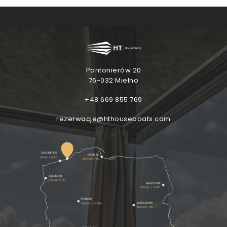
EFEKT
WOW
KUP VOUCHER
Pontonierów 20
76-032 Mielno
+48 669 855 769
rezerwacje@hthouseboats.com
KOŁOBRZEG
GDAŃSK
40 km / 0,5h
200 km / 3h
SZCZECIN
170 km / 1.7h
BIAŁYSTOK
615 km / 7.50h
POZNAŃ
WARSZAWA
250 km / 3.60h
500 km / 6h