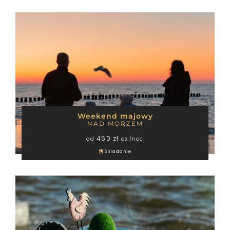
Weekend majowy
NAD MORZEM
450 zł
od
os./noc
Śniadanie