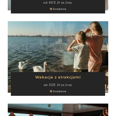
400 zł
od
os./noc
Śniadanie
Wakacje z atrakcjami
325 zł
od
os./noc
Śniadanie