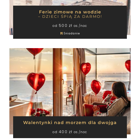
Ferie zimowe na wodzie
– DZIECI ŚPIĄ ZA DARMO!
500 zł
od
os./noc
Śniadanie
Walentynki nad morzem dla dwojga
400 zł
od
os./noc