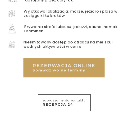
dostępny przez cały rok
Wyjątkowa lokalizacja: morze, jezioro i plaża w
zasięgu kilku kroków
Prywatna strefa luksusu: jacuzzi, sauna, hamak
i kominek
Nielimitowany dostęp do atrakcji na miejscu i
wodnych aktywności w cenie
OFERTY
GALERIA
REZERWACJA ONLINE
Sprawdź wolne terminy
zapraszamy do kontaktu
RECEPCJA 24
POBYT Z
DZIEĆMI
POBYT Z PSEM