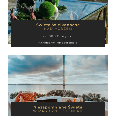
Święta Wielkanocne
NAD MORZEM
600 zł
od
os./noc
Śniadanie i obiadokolacja
EFEKT
WOW
ATRAKCJE
Niezapomniane Święta
W MAGICZNEJ SCENERII