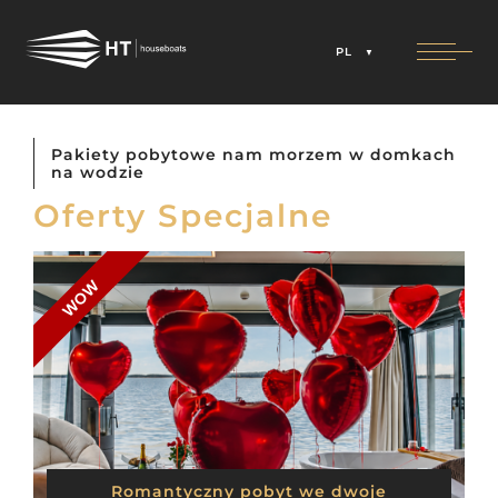
PL
Pakiety pobytowe nam morzem w domkach
na wodzie
Oferty Specjalne
WOW
Romantyczny pobyt we dwoje