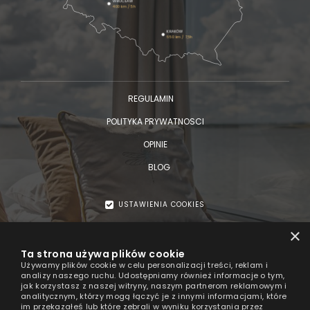
WROCŁAW
400 km / 5h
KRAKÓW
650 km / 7,5h
REGULAMIN
POLITYKA PRYWATNOSCI
OPINIE
BLOG
USTAWIENIA COOKIES
© 2026
×
HT Houseboats
Ta strona używa plików cookie
luksusowe domki na wodzie nad morzem
Używamy plików cookie w celu personalizacji treści, reklam i
analizy naszego ruchu. Udostępniamy również informacje o tym,
jak korzystasz z naszej witryny, naszym partnerom reklamowym i
analitycznym, którzy mogą łączyć je z innymi informacjami, które
im przekazałeś lub które zebrali w wyniku korzystania przez