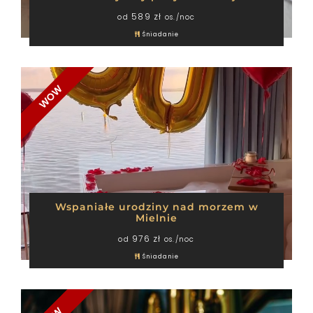
589 zł
od
os./noc
Śniadanie
WOW
Wspaniałe urodziny nad morzem w
Mielnie
976 zł
od
os./noc
Śniadanie