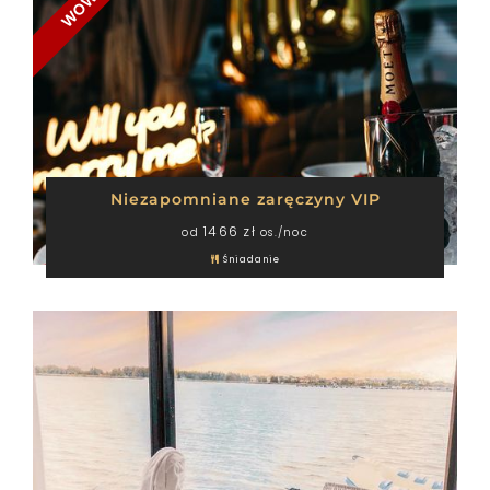
WOW
Niezapomniane zaręczyny VIP
1466 zł
od
os./noc
Śniadanie
DOMKI
WYŻYWIENIE