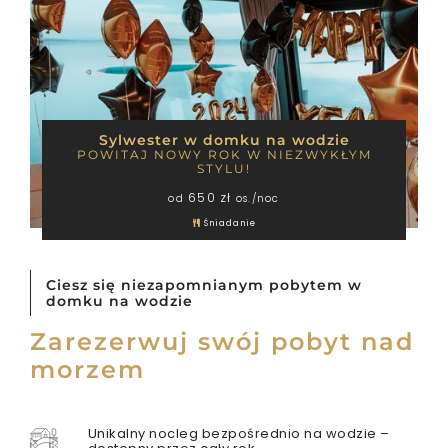
Sylwester w domku na wodzie
POWITAJ NOWY ROK W NIEZWYKŁYM
STYLU!
650 zł
od
os./noc
Śniadanie
Ciesz się niezapomnianym pobytem w
domku na wodzie
Zarezerwuj swój pobyt nad
morzem
Unikalny nocleg bezpośrednio na wodzie –