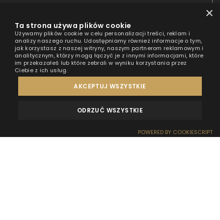
×
Ta strona używa plików cookie
Używamy plików cookie w celu personalizacji treści, reklam i
analizy naszego ruchu. Udostępniamy również informacje o tym,
jak korzystasz z naszej witryny, naszym partnerom reklamowym i
analitycznym, którzy mogą łączyć je z innymi informacjami, które
im przekazałeś lub które zebrali w wyniku korzystania przez
Ciebie z ich usług.
AKCEPTUJ WSZYSTKIE
ODRZUĆ WSZYSTKIE
REZERWACJA DOMKU
650 zł
SPRAWDŹ CENNIK
OPINIE
KONTAKT
os./noc
POWERED BY COOKIESCRIPT
Szukasz wyjątkowego miejsca na spędzenie
Sylwestra? Domki na wodzie to idealny wybór dla
tych, którzy pragną przywitać Nowy Rok w
nietypowym, malowniczym otoczeniu, blisko natury,
a jednocześnie w pełnym komforcie. Pożegnaj stary
rok w ciszy, z dala od zgiełku miasta, otoczony
pięknymi widokami – Sylwester na wodzie będzie