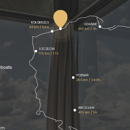
KOŁOBRZEG
GDAŃSK
40 km / 0,5h
200 km / 3h
SZCZECIN
170 km / 1.7h
POZNAŃ
250 km / 3.60h
WROCŁAW
400 km / 5h
om