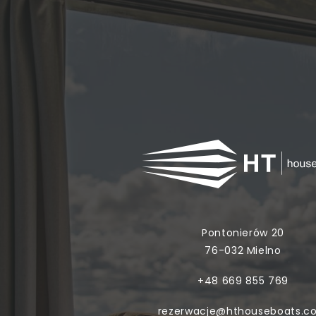
Pontonierów 20
76-032 Mielno
+48 669 855 769
rezerwacje@hthouseboats.c