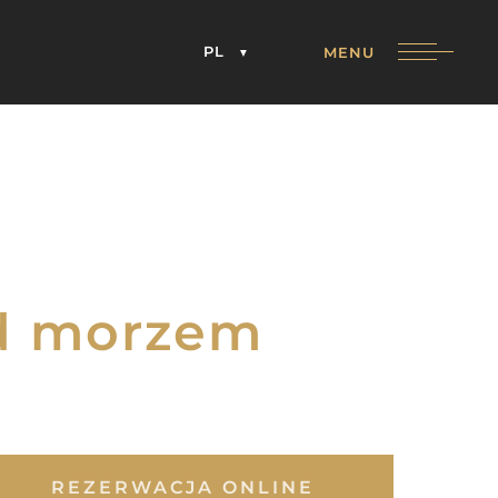
PL
MENU
ad morzem
REZERWACJA ONLINE