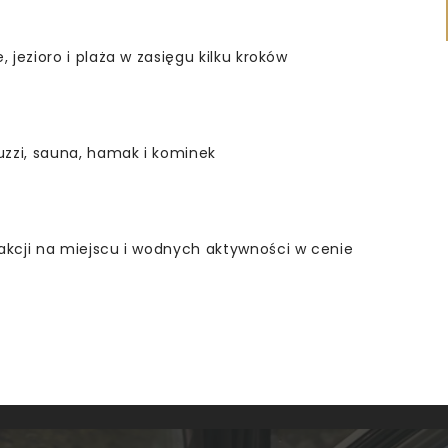
 jezioro i plaża w zasięgu kilku kroków
uzzi, sauna, hamak i kominek
akcji na miejscu i wodnych aktywności w cenie
EFEKT
W
EFEKT
BYT Z PSEM
W
ŻYWIENIE