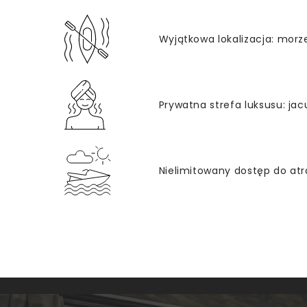
Wyjątkowa lokalizacja: morze,
Prywatna strefa luksusu: jac
Nielimitowany dostęp do atr
POBYT Z
DZIEĆMI
PO
DOMKI
WY