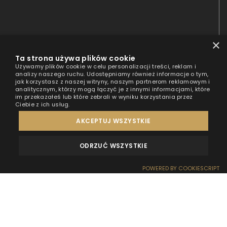
×
Ta strona używa plików cookie
Używamy plików cookie w celu personalizacji treści, reklam i
analizy naszego ruchu. Udostępniamy również informacje o tym,
jak korzystasz z naszej witryny, naszym partnerom reklamowym i
analitycznym, którzy mogą łączyć je z innymi informacjami, które
im przekazałeś lub które zebrali w wyniku korzystania przez
Ciebie z ich usług.
AKCEPTUJ WSZYSTKIE
ODRZUĆ WSZYSTKIE
REZERWACJA PAKIETU
400 zł
SPRAWDŹ CENNIK
OPINIE
KONTAKT
os./noc
POWERED BY COOKIESCRIPT
Marzysz o wyjątkowych świętach, które na zawsze
zapadną w pamięć? Odkryj domki na wodzie –
idealne miejsce na Boże Narodzenie pełne ciszy,
bliskości natury i luksusowego wypoczynku.