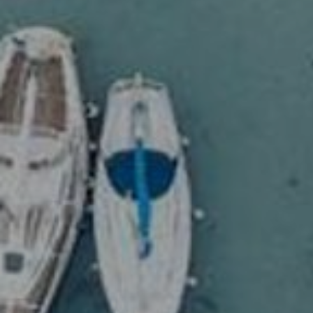
DOMKI
WY