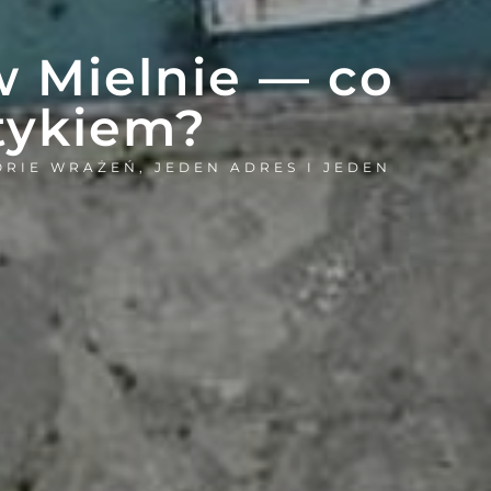
 Mielnie — co
tykiem?
IE WRAŻEŃ, JEDEN ADRES I JEDEN