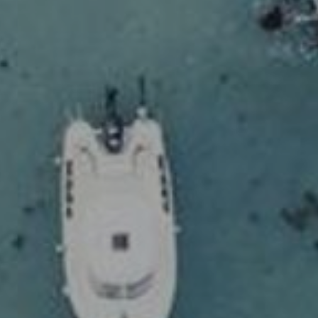
EFEKT
W
ŻYWIENIE