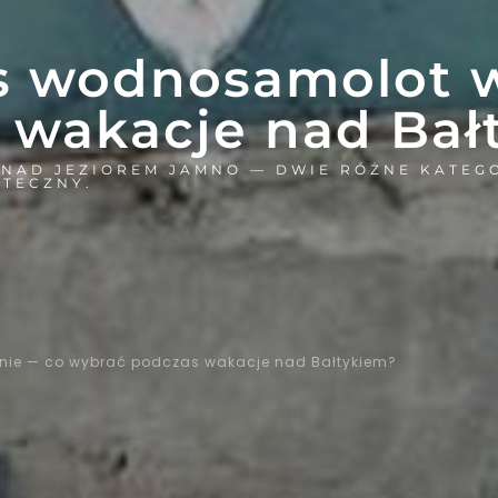
s wodnosamolot w
 wakacje nad Bał
AD JEZIOREM JAMNO — DWIE RÓŻNE KATEGOR
ATECZNY.
nie — co wybrać podczas wakacje nad Bałtykiem?