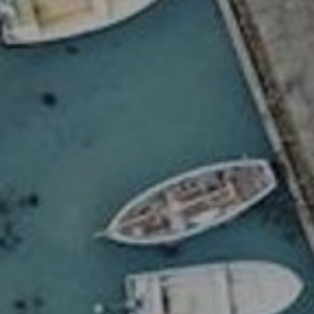
OW
ATRAKCJE