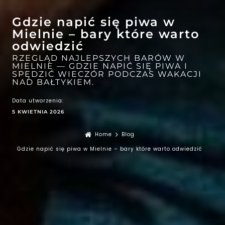
EFEKT
WOW
ATRAKCJE
Gdzie napić się piwa w
Mielnie – bary które warto
odwiedzić
RZEGLĄD NAJLEPSZYCH BARÓW W
MIELNIE — GDZIE NAPIĆ SIĘ PIWA I
SPĘDZIĆ WIECZÓR PODCZAS WAKACJI
NAD BAŁTYKIEM.
Data utworzenia:
5 KWIETNIA 2026
Home
Blog
Gdzie napić się piwa w Mielnie – bary które warto odwiedzić