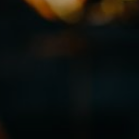
OW
ATRAKCJE