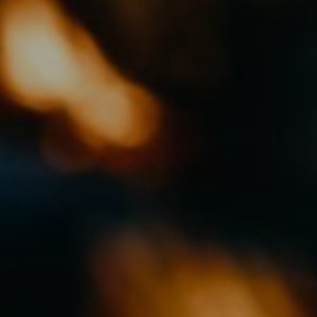
EFEKT
W
ŻYWIENIE