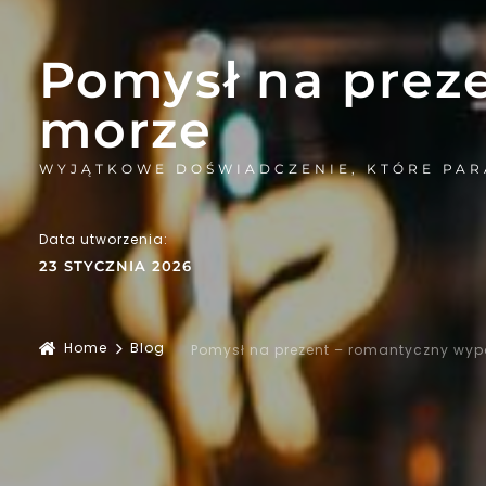
Pomysł na prez
morze
WYJĄTKOWE DOŚWIADCZENIE, KTÓRE PAR
Data utworzenia:
23 STYCZNIA 2026
Home
Blog
Pomysł na prezent – romantyczny wy