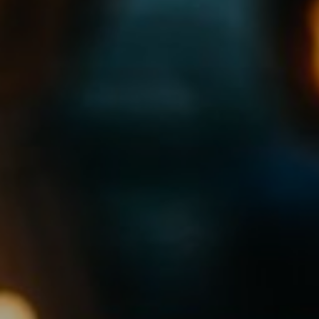
DOMKI
WY