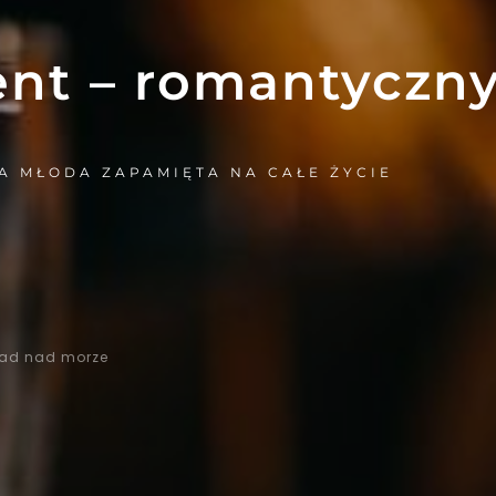
ent – romantyczn
A MŁODA ZAPAMIĘTA NA CAŁE ŻYCIE
pad nad morze