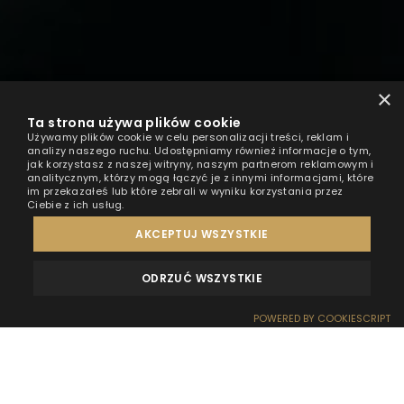
×
Ta strona używa plików cookie
Używamy plików cookie w celu personalizacji treści, reklam i
analizy naszego ruchu. Udostępniamy również informacje o tym,
jak korzystasz z naszej witryny, naszym partnerom reklamowym i
analitycznym, którzy mogą łączyć je z innymi informacjami, które
im przekazałeś lub które zebrali w wyniku korzystania przez
Ciebie z ich usług.
AKCEPTUJ WSZYSTKIE
ODRZUĆ WSZYSTKIE
OPINIE
KONTAKT
POWERED BY COOKIESCRIPT
REZERWACJA
RECEPCJA
DOJAZD
OFERTY
EFEKT WOW