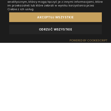
analitycznym, którzy mogą łączyć je z innymi informacjami, które
im przekazałeś lub które zebrali w wyniku korzystania przez
Ciebie z ich usług.
AKCEPTUJ WSZYSTKIE
ODRZUĆ WSZYSTKIE
OPINIE
KONTAKT
POWERED BY COOKIESCRIPT
REZERWACJA
RECEPCJA
DOJAZD
OFERTY
EFEKT WOW
Wybór odpowiedniego miejsca na wakacje z dziećmi
to nie lada wyzwanie dla każdego rodzica.
Wymarzony nocleg powinien być przede wszystkim
komfortowy oraz przystosowany pod kątem
obecności pociech. Jednocześnie powinien oferować
różnorodne rozrywki, aby i młodsi, i starsi nie odczuli
nudy ani przez chwilę. Czego więc nie może
zabraknąć podczas wakacji z dziećmi?