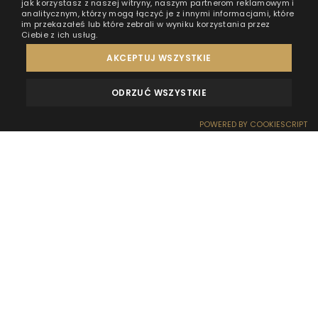
jak korzystasz z naszej witryny, naszym partnerom reklamowym i
analitycznym, którzy mogą łączyć je z innymi informacjami, które
im przekazałeś lub które zebrali w wyniku korzystania przez
Ciebie z ich usług.
AKCEPTUJ WSZYSTKIE
ODRZUĆ WSZYSTKIE
OPINIE
KONTAKT
POWERED BY COOKIESCRIPT
REZERWACJA
RECEPCJA
DOJAZD
OFERTY
EFEKT WOW
Andrzejki to ludowe święto obchodzone w wigilię
świętego Andrzeja, w nocy z 29 na 30 listopada.
Zgodnie z wieloletnią tradycją wieczór andrzejkowy to
czas zarezerwowany na panieńskie wróżby, który
zbiega się z końcem zabaw przed Adwentem. Co
ciekawe, z biegiem czasu zwyczaj ten mocno
ewoluował i dziś w Andrzejki bawią się już nie tylko
panny, ale też mężczyźni. I chociaż większość osób
decyduje się na świętowanie podczas potańcówek i
domówek z bliskimi, to z roku na rok rośnie