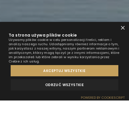
×
Ta strona używa plików cookie
Używamy plików cookie w celu personalizacji treści, reklam i
analizy naszego ruchu. Udostępniamy również informacje o tym,
jak korzystasz z naszej witryny, naszym partnerom reklamowym i
analitycznym, którzy mogą łączyć je z innymi informacjami, które
im przekazałeś lub które zebrali w wyniku korzystania przez
Ciebie z ich usług.
AKCEPTUJ WSZYSTKIE
ODRZUĆ WSZYSTKIE
OPINIE
KONTAKT
POWERED BY COOKIESCRIPT
REZERWACJA
RECEPCJA
DOJAZD
OFERTY
EFEKT WOW