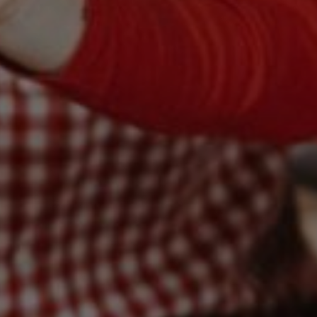
EFEKT
W
ŻYWIENIE