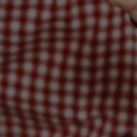
DOMKI
WY