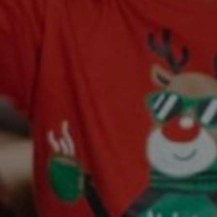
OW
ATRAKCJE