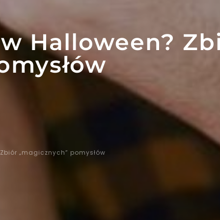
 w Halloween? Zb
pomysłów
 Zbiór „magicznych” pomysłów