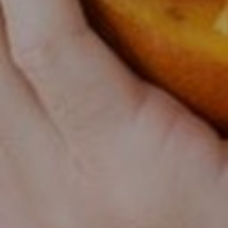
EFEKT
W
ŻYWIENIE