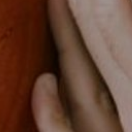
DOMKI
WY