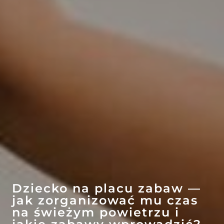
EFEKT
WOW
ATRAKCJE
Dziecko na placu zabaw —
jak zorganizować mu czas
na świeżym powietrzu i