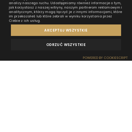
analizy naszego ruchu. Udostępniamy również informacje o tym,
jak korzystasz z naszej witryny, naszym partnerom reklamowym i
analitycznym, którzy mogą łączyć je z innymi informacjami, które
im przekazałeś lub które zebrali w wyniku korzystania przez
Ciebie z ich usług.
AKCEPTUJ WSZYSTKIE
ODRZUĆ WSZYSTKIE
OPINIE
KONTAKT
POWERED BY COOKIESCRIPT
REZERWACJA
RECEPCJA
DOJAZD
OFERTY
EFEKT WOW
Dostaliście już potwierdzenie rezerwacji? Świetnie!
Pora się spakować i delektować perspektywą
cudownie spędzanego czasu! W domkach na wodzie
HT Houseboats każdy może spędzić czas miło i
aktywnie — również najmłodsi! Wspólne zabawy na
dworze? Dzieci będą zachwycone!