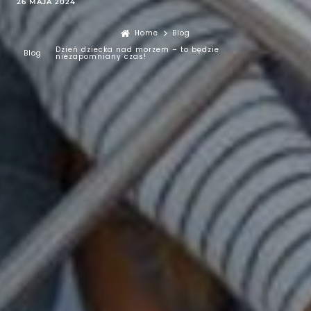
26 MAJA 2024
Home
Blog
Dzień dziecka nad morzem – to będzie
Blog
niezapomniany czas!