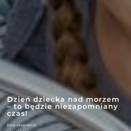
EFEKT
WOW
ATRAKCJE
Dzień dziecka nad morzem
– to będzie niezapomniany
czas!
Data utworzenia: