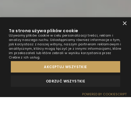
×
Ta strona używa plików cookie
Używamy plików cookie w celu personalizacji treści, reklam i
analizy naszego ruchu. Udostępniamy również informacje o tym,
jak korzystasz z naszej witryny, naszym partnerom reklamowym i
analitycznym, którzy mogą łączyć je z innymi informacjami, które
im przekazałeś lub które zebrali w wyniku korzystania przez
Ciebie z ich usług.
AKCEPTUJ WSZYSTKIE
ODRZUĆ WSZYSTKIE
OPINIE
KONTAKT
POWERED BY COOKIESCRIPT
REZERWACJA
RECEPCJA
DOJAZD
OFERTY
EFEKT WOW