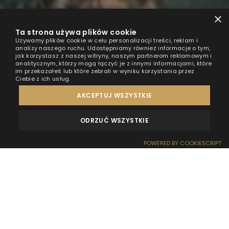
×
Ta strona używa plików cookie
Używamy plików cookie w celu personalizacji treści, reklam i
analizy naszego ruchu. Udostępniamy również informacje o tym,
jak korzystasz z naszej witryny, naszym partnerom reklamowym i
analitycznym, którzy mogą łączyć je z innymi informacjami, które
im przekazałeś lub które zebrali w wyniku korzystania przez
Ciebie z ich usług.
AKCEPTUJ WSZYSTKIE
ODRZUĆ WSZYSTKIE
OPINIE
KONTAKT
POWERED BY COOKIESCRIPT
REZERWACJA
RECEPCJA
DOJAZD
OFERTY
EFEKT WOW
Gdy dni zaczynają robić się coraz chłodniejsze, a
poranki stają są bardziej skąpane we mgle niż w