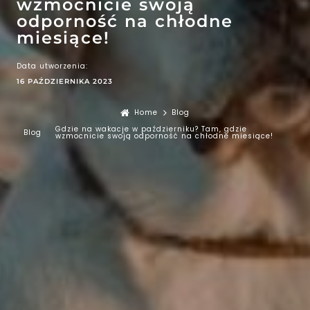
wzmocnicie swoją
odporność na chłodne
miesiące!
Data utworzenia:
16 PAŹDZIERNIKA 2023
Home
Blog
Gdzie na wakacje w październiku? Tam, gdzie
Blog
wzmocnicie swoją odporność na chłodne miesiące!