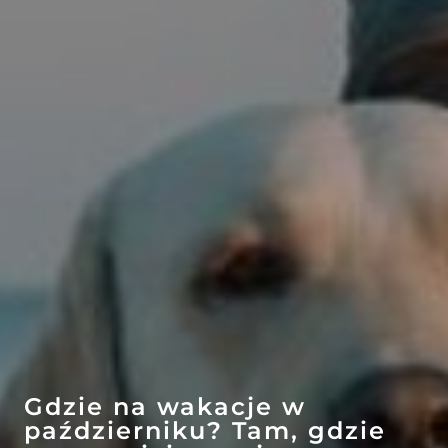
EFEKT
WOW
ATRAKCJE
Gdzie na wakacje w
październiku? Tam, gdzie