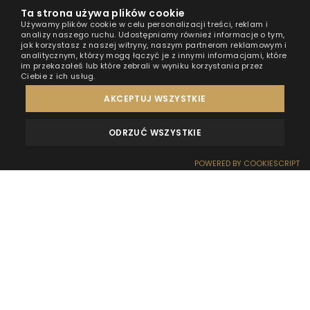
Ta strona używa plików cookie
Używamy plików cookie w celu personalizacji treści, reklam i
analizy naszego ruchu. Udostępniamy również informacje o tym,
jak korzystasz z naszej witryny, naszym partnerom reklamowym i
analitycznym, którzy mogą łączyć je z innymi informacjami, które
im przekazałeś lub które zebrali w wyniku korzystania przez
Ciebie z ich usług.
AKCEPTUJ WSZYSTKIE
ODRZUĆ WSZYSTKIE
OPINIE
KONTAKT
POWERED BY COOKIESCRIPT
REZERWACJA
RECEPCJA
DOJAZD
OFERTY
EFEKT WOW
Chyba każdy z nas uwielbia grillowanie. Zapach
smażonego mięsa, towarzystwo najbliższych, ale
przede wszystkim – czas spędzony na świeżym
powietrzu. Najczęściej grillujemy na posesjach i
ogródkach działkowych, ale czasami mamy na to
ochotę podczas wakacji nad morzem. Czy grill można