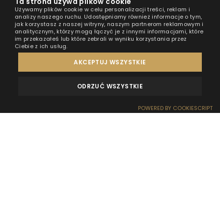
Ta strona używa plików cookie
Używamy plików cookie w celu personalizacji treści, reklam i
analizy naszego ruchu. Udostępniamy również informacje o tym,
jak korzystasz z naszej witryny, naszym partnerom reklamowym i
analitycznym, którzy mogą łączyć je z innymi informacjami, które
im przekazałeś lub które zebrali w wyniku korzystania przez
Ciebie z ich usług.
AKCEPTUJ WSZYSTKIE
ODRZUĆ WSZYSTKIE
OPINIE
KONTAKT
POWERED BY COOKIESCRIPT
REZERWACJA
RECEPCJA
DOJAZD
OFERTY
EFEKT WOW
Urlop nad wodą to nie musi oznaczać jedynie
wypoczynku. To także świetna okazja, aby
podreperować zdrowie oraz ogólne samopoczucie.
Warto wiedzieć, jak woda (np. Bałtyk) wpływa na
nasze organizmy i dlaczego warto przebywać nad
brzegiem jak najdłużej.