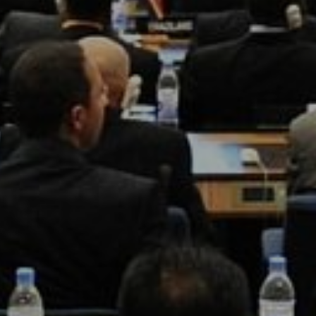
EFEKT
W
ŻYWIENIE