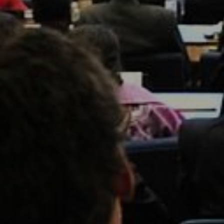
DOMKI
WY