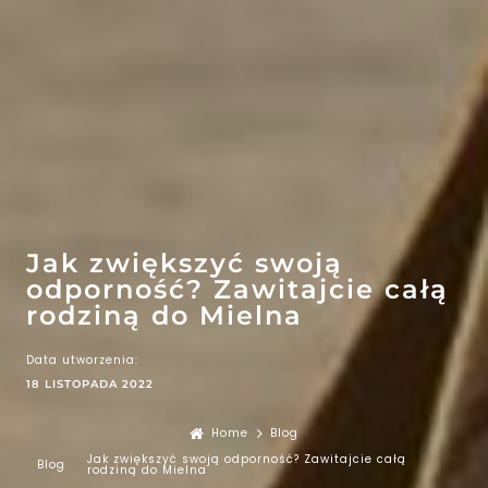
EFEKT
WOW
ATRAKCJE
Jak zwiększyć swoją
odporność? Zawitajcie całą
rodziną do Mielna
Data utworzenia:
18 LISTOPADA 2022
Home
Blog
Jak zwiększyć swoją odporność? Zawitajcie całą
Blog
rodziną do Mielna