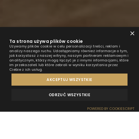
×
Ta strona używa plików cookie
Używamy plików cookie w celu personalizacji treści, reklam i
analizy naszego ruchu. Udostępniamy również informacje o tym,
jak korzystasz z naszej witryny, naszym partnerom reklamowym i
analitycznym, którzy mogą łączyć je z innymi informacjami, które
im przekazałeś lub które zebrali w wyniku korzystania przez
Ciebie z ich usług.
AKCEPTUJ WSZYSTKIE
ODRZUĆ WSZYSTKIE
OPINIE
KONTAKT
POWERED BY COOKIESCRIPT
REZERWACJA
RECEPCJA
DOJAZD
OFERTY
EFEKT WOW