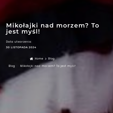
EFEKT
WOW
ATRAKCJE
Mikołajki nad morzem? To
jest myśl!
Data utworzenia:
30 LISTOPADA 2024
Home
Blog
Blog
Mikołajki nad morzem? To jest myśl!