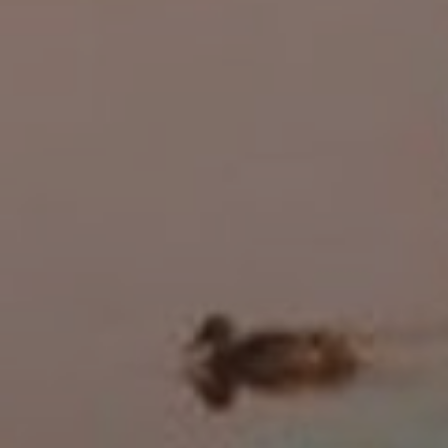
DOMKI
WY