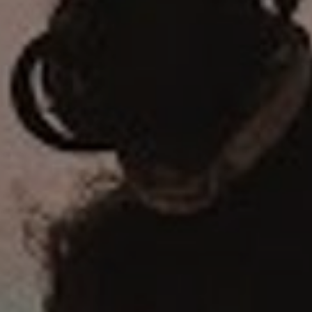
EFEKT
W
ŻYWIENIE