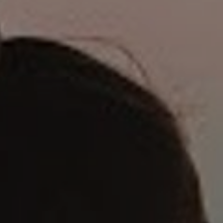
OW
ATRAKCJE