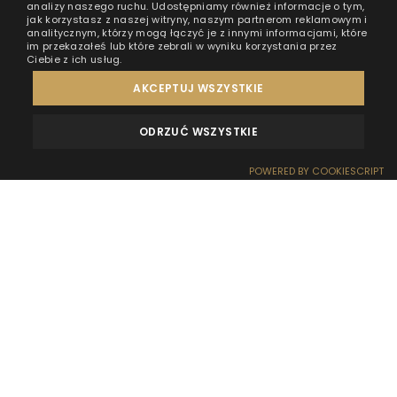
analizy naszego ruchu. Udostępniamy również informacje o tym,
jak korzystasz z naszej witryny, naszym partnerom reklamowym i
analitycznym, którzy mogą łączyć je z innymi informacjami, które
im przekazałeś lub które zebrali w wyniku korzystania przez
Ciebie z ich usług.
AKCEPTUJ WSZYSTKIE
ODRZUĆ WSZYSTKIE
OPINIE
KONTAKT
POWERED BY COOKIESCRIPT
REZERWACJA
RECEPCJA
DOJAZD
OFERTY
EFEKT WOW
Wyżywienie w miejscu, w którym zatrzymaliście się na
wakacje to z wielu powodów świetna opcja. Załoga
ośrodka wypoczynkowego dba o Wasz komfort i
wygodę, a Wy zajmujecie się wypoczywaniem! I o ile
dla każdego smaczne i pożywne śniadanie powinno
być standardem, o tyle obiad w hotelu może budzić
kilka wątpliwości. Na szczęście jest alternatywa!
Czym różni się obiadokolacja w hotelu od wciąż
bardziej popularnego obiadu? Na co lepiej się